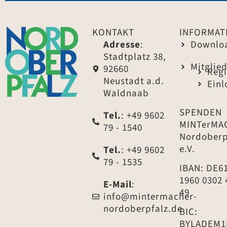
KONTAKT
INFORMAT
Adresse
:
Downlo
Stadtplatz 38,
Mitglie
92660
Regi
Neustadt a.d.
Ein
Waldnaab
SPENDEN
Tel.
: +49 9602
MINTerMA
79 - 1540
Nordoberp
e.V.
Tel.
: +49 9602
79 - 1535
IBAN: DE6
1960 0302 
E-Mail
:
49
info@mintermacher-
nordoberpfalz.de
BIC:
BYLADEM1