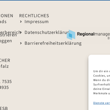
IONEN
RECHTLICHES
ads
Impressum
derbereich
Datenschutzerklärung
strieren
loggen
Barrierefreiheitserklärung
CHER
falz
Um dir ein
Cookies, u
1 7535
Wenn du di
Surfverhalt
4935
deine Einwi
Merkmale u
Dienste ve
ESB