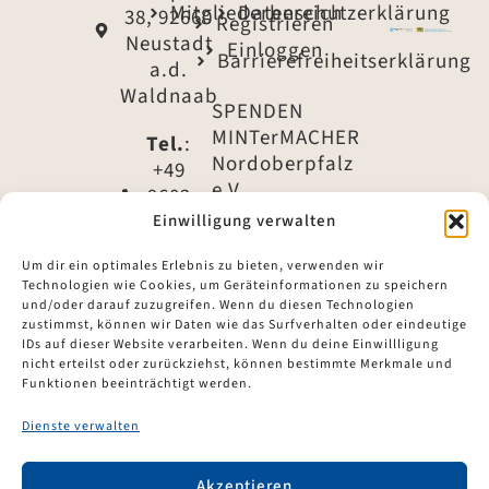
Mitgliederbereich
Datenschutzerklärung
38, 92660
Registrieren
Neustadt
Einloggen
Barrierefreiheitserklärung
a.d.
Waldnaab
SPENDEN
MINTerMACHER
Tel.
:
Nordoberpfalz
+49
e.V.
9602
79 -
Einwilligung verwalten
IBAN:
1540
DE61
Um dir ein optimales Erlebnis zu bieten, verwenden wir
7535
Technologien wie Cookies, um Geräteinformationen zu speichern
Tel.
:
1960
und/oder darauf zuzugreifen. Wenn du diesen Technologien
+49
zustimmst, können wir Daten wie das Surfverhalten oder eindeutige
0302
9602
IDs auf dieser Website verarbeiten. Wenn du deine Einwillligung
4935
nicht erteilst oder zurückziehst, können bestimmte Merkmale und
79 -
49
Funktionen beeinträchtigt werden.
1535
BIC:
Dienste verwalten
E-Mail
:
BYLADEM1ESB
info@mintermacher-
Akzeptieren