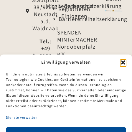
Stadtplatz
Mitgliederbereich
Datenschutzerklärung
38, 92660
Registrieren
Neustadt
Einloggen
Barrierefreiheitserklärung
a.d.
Waldnaab
SPENDEN
MINTerMACHER
Tel.
:
Nordoberpfalz
+49
e.V.
9602
79 -
Einwilligung verwalten
IBAN:
1540
DE61
Um dir ein optimales Erlebnis zu bieten, verwenden wir
7535
Technologien wie Cookies, um Geräteinformationen zu speichern
Tel.
:
1960
und/oder darauf zuzugreifen. Wenn du diesen Technologien
+49
zustimmst, können wir Daten wie das Surfverhalten oder eindeutige
0302
9602
IDs auf dieser Website verarbeiten. Wenn du deine Einwillligung
4935
nicht erteilst oder zurückziehst, können bestimmte Merkmale und
79 -
49
Funktionen beeinträchtigt werden.
1535
BIC:
Dienste verwalten
E-Mail
:
BYLADEM1ESB
info@mintermacher-