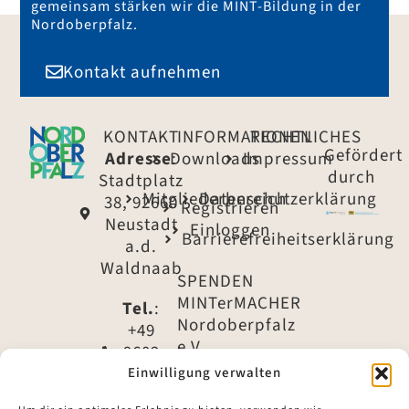
gemeinsam stärken wir die MINT-Bildung in der
Nordoberpfalz.
Kontakt aufnehmen
KONTAKT
INFORMATIONEN
RECHTLICHES
Gefördert
Adresse
Downloads
:
Impressum
durch
Stadtplatz
Mitgliederbereich
Datenschutzerklärung
38, 92660
Registrieren
Neustadt
Einloggen
Barrierefreiheitserklärung
a.d.
Waldnaab
SPENDEN
MINTerMACHER
Tel.
:
Nordoberpfalz
+49
e.V.
9602
79 -
Einwilligung verwalten
IBAN:
1540
DE61