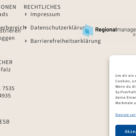
IONEN
RECHTLICHES
ads
Impressum
derbereich
Datenschutzerklärung
strieren
loggen
Barrierefreiheitserklärung
CHER
falz
Um dir ein
Cookies, u
Wenn du di
1 7535
Surfverhalt
4935
deine Einwi
Merkmale u
Dienste ve
ESB
Akze