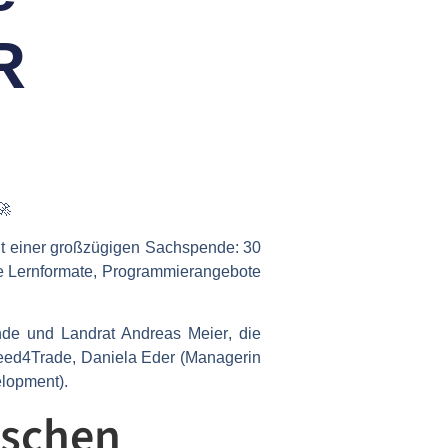
R
🚀
t einer großzügigen Sachspende:
30
le Lernformate, Programmierangebote
ende und Landrat Andreas Meier
, die
eed4Trade, Daniela Eder (Managerin
elopment).
nschen