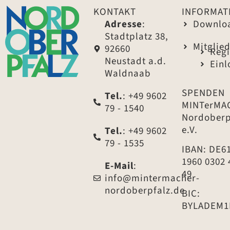
KONTAKT
INFORMAT
Adresse
:
Downlo
Stadtplatz 38,
Mitglie
92660
Regi
Neustadt a.d.
Ein
Waldnaab
SPENDEN
Tel.
: +49 9602
MINTerMA
79 - 1540
Nordoberp
e.V.
Tel.
: +49 9602
79 - 1535
IBAN: DE6
1960 0302 
E-Mail
:
49
info@mintermacher-
nordoberpfalz.de
BIC:
BYLADEM1