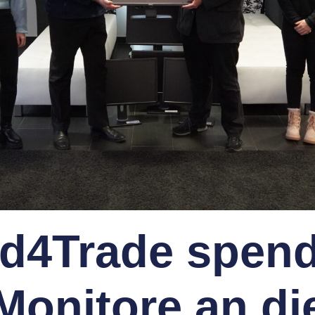
d4Trade spend
Monitore an di