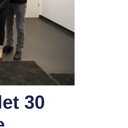
et 30
e