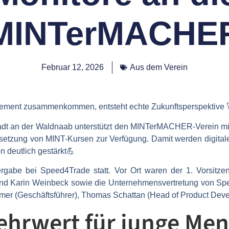
MINTerMACHE
Februar 12, 2026
Aus dem Verein
ement zusammenkommen, entsteht echte Zukunftsperspektive 
adt an der Waldnaab
unterstützt den MINTerMACHER-Verein mi
msetzung von MINT-Kursen zur Verfügung. Damit werden digita
n deutlich gestärkt💪
rgabe bei Speed4Trade statt. Vor Ort waren der
1. Vorsitz
und Karin Weinbeck sowie die Unternehmensvertretung von Sp
mer (Geschäftsführer), Thomas Schattan (Head of Product Dev
ehrwert für junge Me