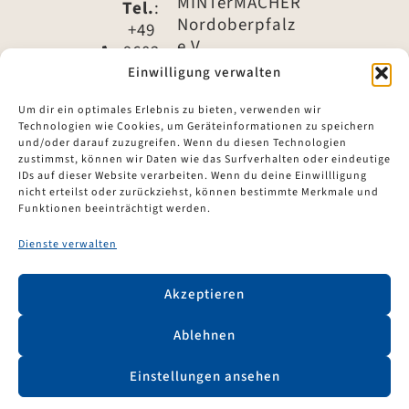
MINTerMACHER
Tel.
:
Nordoberpfalz
+49
e.V.
9602
79 -
Einwilligung verwalten
IBAN:
1540
DE61
Um dir ein optimales Erlebnis zu bieten, verwenden wir
7535
Technologien wie Cookies, um Geräteinformationen zu speichern
Tel.
:
1960
und/oder darauf zuzugreifen. Wenn du diesen Technologien
+49
zustimmst, können wir Daten wie das Surfverhalten oder eindeutige
0302
9602
IDs auf dieser Website verarbeiten. Wenn du deine Einwillligung
4935
nicht erteilst oder zurückziehst, können bestimmte Merkmale und
79 -
49
Funktionen beeinträchtigt werden.
1535
BIC:
Dienste verwalten
E-Mail
:
BYLADEM1ESB
info@mintermacher-
Akzeptieren
nordoberpfalz.de
Ablehnen
Einstellungen ansehen