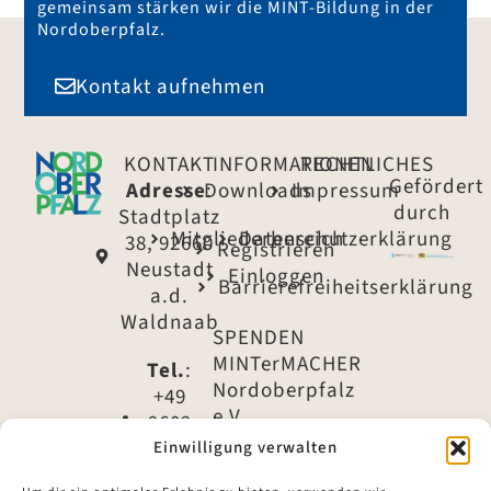
gemeinsam stärken wir die MINT-Bildung in der
Nordoberpfalz.
Kontakt aufnehmen
KONTAKT
INFORMATIONEN
RECHTLICHES
Gefördert
Adresse
Downloads
:
Impressum
durch
Stadtplatz
Mitgliederbereich
Datenschutzerklärung
38, 92660
Registrieren
Neustadt
Einloggen
Barrierefreiheitserklärung
a.d.
Waldnaab
SPENDEN
MINTerMACHER
Tel.
:
Nordoberpfalz
+49
e.V.
9602
79 -
Einwilligung verwalten
IBAN:
1540
DE61